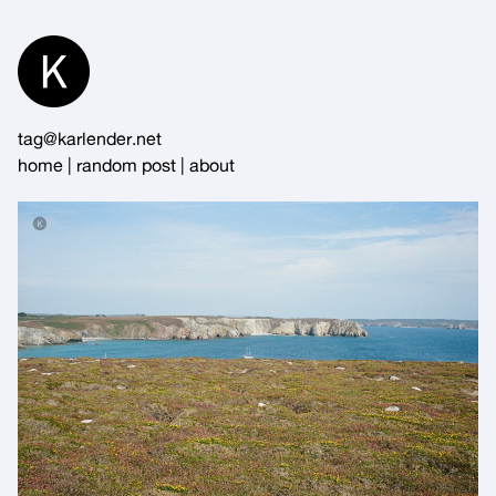
Skip
to
Content
tag@karlender.net
home
|
random post
|
about