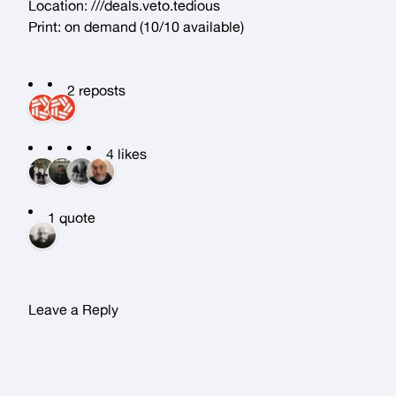
Location:
///deals.veto.tedious
Print:
on demand
(10/10 available)
2 reposts
4 likes
1 quote
Leave a Reply