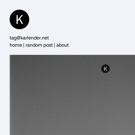
Skip
to
Content
tag@karlender.net
home
|
random post
|
about