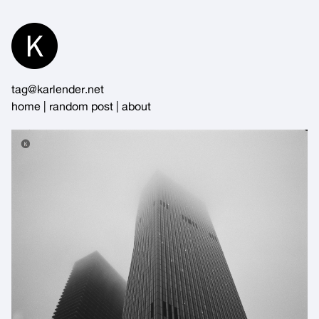
Skip
to
Content
tag@karlender.net
home
|
random post
|
about