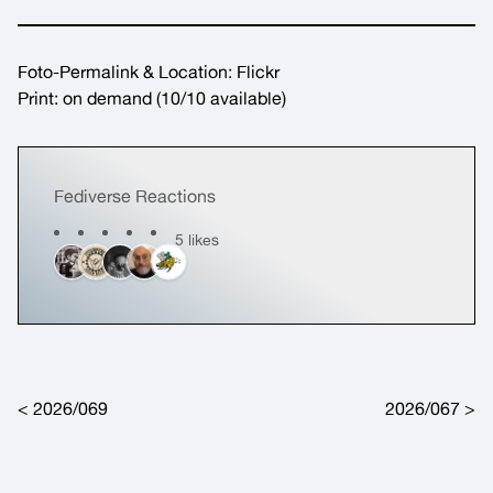
Foto-Permalink & Location:
Flickr
Print:
on demand
(10/10 available)
Fediverse Reactions
5 likes
Post navigation
2026/069
2026/067