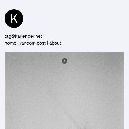
Skip
to
Content
tag@karlender.net
home
|
random post
|
about