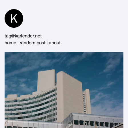
Skip
to
Content
tag@karlender.net
home
|
random post
|
about