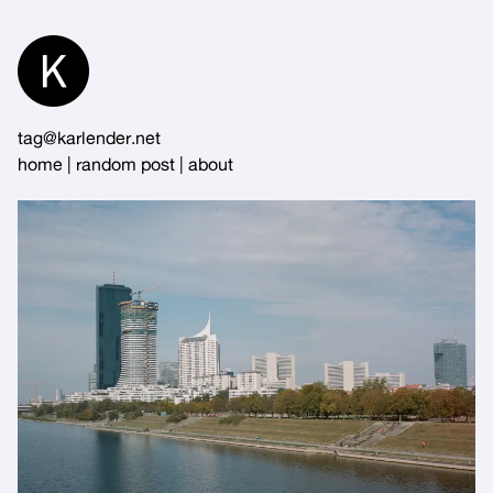
Skip
to
Content
tag@karlender.net
home
|
random post
|
about