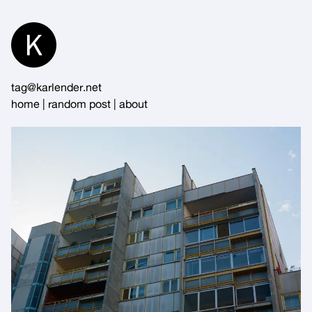
Skip
to
Content
tag@karlender.net
home
|
random post
|
about