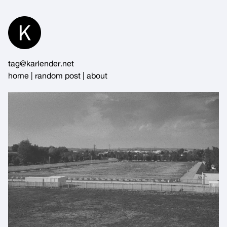
Skip
to
Content
tag@karlender.net
home
|
random post
|
about