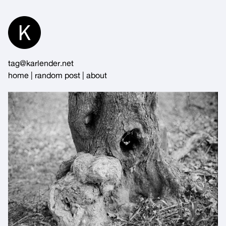
Skip
to
Content
tag@karlender.net
home
|
random post
|
about