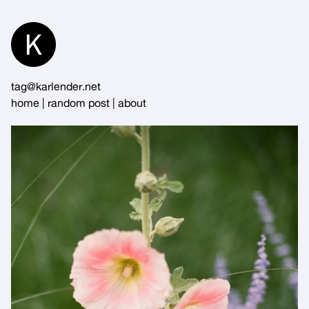
Skip
to
Content
tag@karlender.net
home
|
random post
|
about