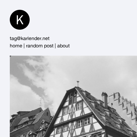
Skip
to
Content
tag@karlender.net
home
|
random post
|
about