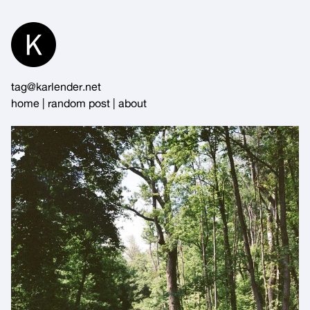
Skip
to
Content
tag@karlender.net
home
|
random post
|
about