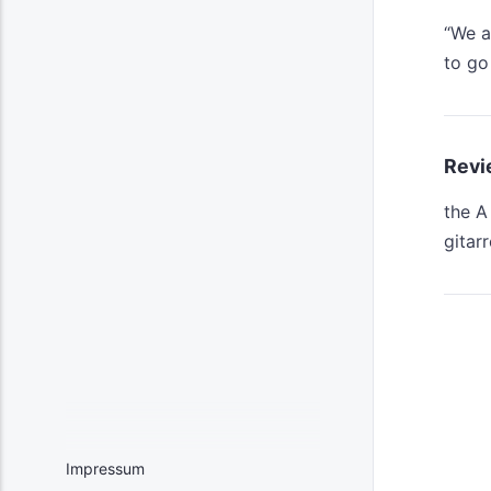
“We a
to go
Revi
the A
gitar
Impressum