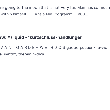
re going to the moon that is not very far. Man has so much
 within himself.” ― Anaïs Nin Programm: 16:00…
ew: Y/liquid - "kurzschluss-handlungen"
 V A N T G A R D E ~ W E I R D O S goooo puuuunk! e-violi
re, synthz, theremin-diva…