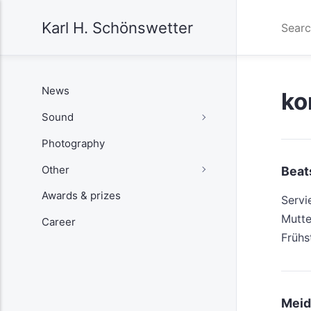
Karl H. Schönswetter
News
ko
Sound
Photography
Other
Beat
Awards & prizes
Servi
Mutte
Career
Früh
Meid