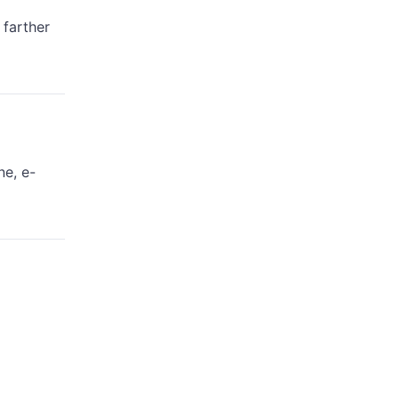
 farther
ne, e-