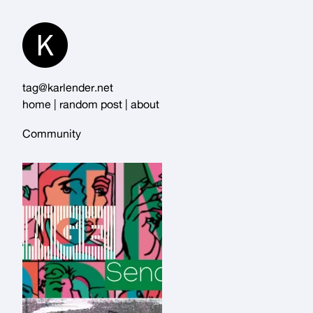
Skip
to
Content
tag@karlender.net
home
|
random post
|
about
Community