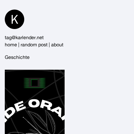
Skip
to
Content
tag@karlender.net
home
|
random post
|
about
Geschichte