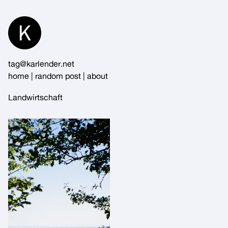
Skip
to
Content
tag@karlender.net
home
|
random post
|
about
Landwirtschaft