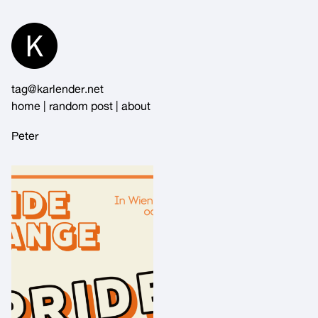
Skip
to
Content
tag@karlender.net
home
|
random post
|
about
Peter