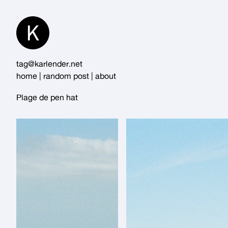
Skip
to
Content
tag@karlender.net
home
|
random post
|
about
Plage de pen hat