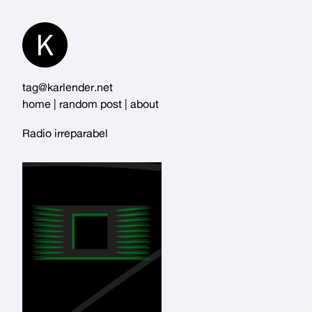
Skip
to
Content
tag@karlender.net
home
|
random post
|
about
Radio irreparabel