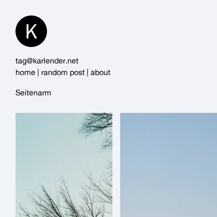
Skip
to
Content
tag@karlender.net
home
|
random post
|
about
Seitenarm