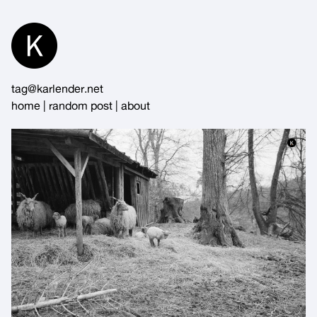
Skip
to
Content
tag@karlender.net
home
|
random post
|
about