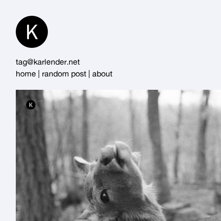
Skip
to
Content
tag@karlender.net
home
|
random post
|
about