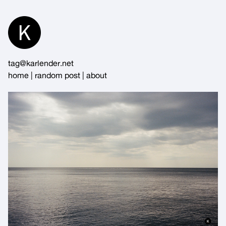
Skip
to
Content
tag@karlender.net
home
|
random post
|
about