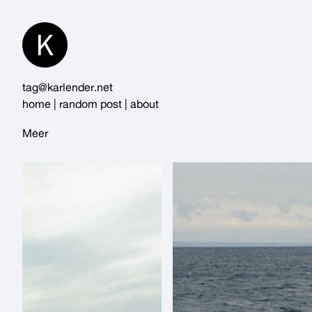
Skip
to
Content
tag@karlender.net
home
|
random post
|
about
Meer