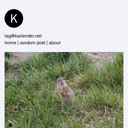
Skip
to
Content
tag@karlender.net
home
|
random post
|
about