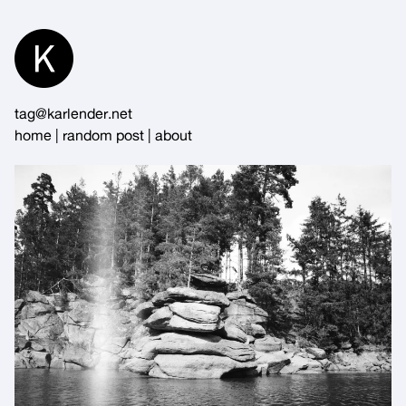
Skip
to
Content
tag@karlender.net
home
|
random post
|
about