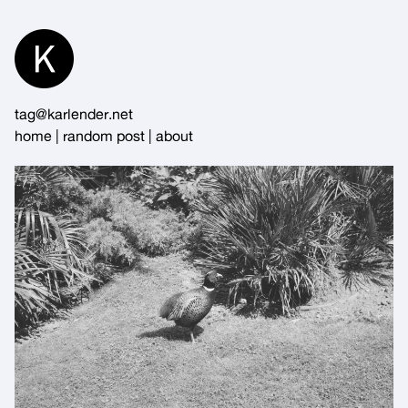
Skip
to
Content
tag@karlender.net
home
|
random post
|
about