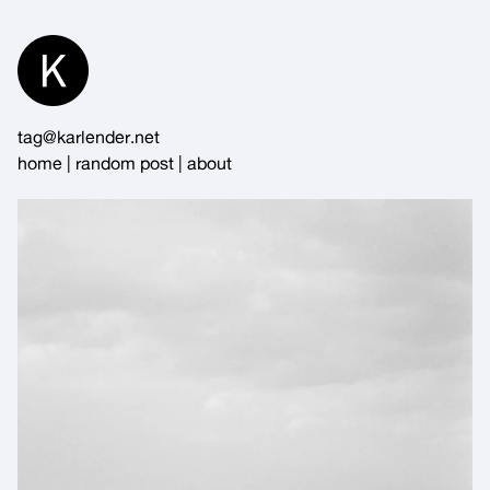
Skip
to
Content
tag@karlender.net
home
|
random post
|
about