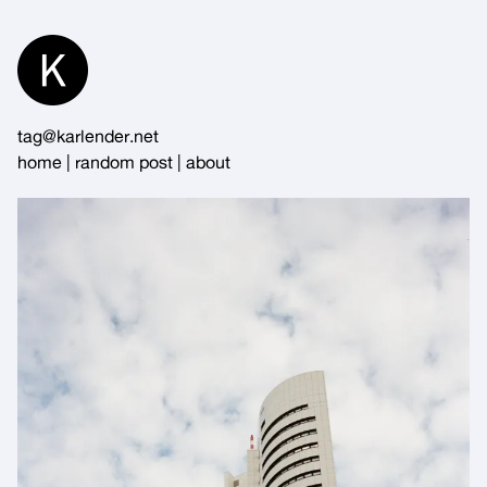
Skip
to
Content
tag@karlender.net
home
|
random post
|
about