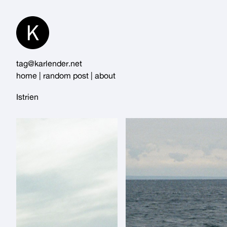
Skip
to
Content
tag@karlender.net
home
|
random post
|
about
Istrien