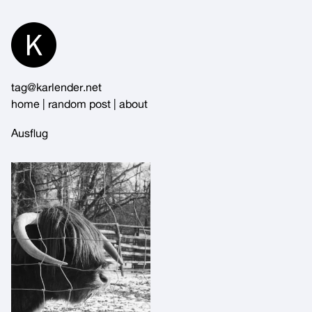
Skip
to
Content
tag@karlender.net
home
|
random post
|
about
Ausflug