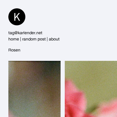
Skip
to
Content
tag@karlender.net
home
|
random post
|
about
Rosen