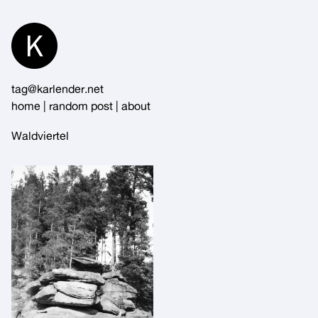
Skip
to
Content
tag@karlender.net
home
|
random post
|
about
Waldviertel