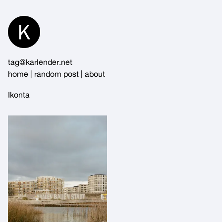
Skip
to
Content
tag@karlender.net
home
|
random post
|
about
Ikonta