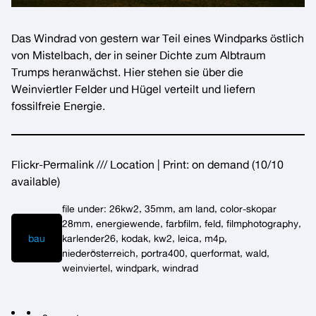
Das
Windrad von gestern
war Teil eines
Windparks
östlich
von Mistelbach, der in seiner Dichte zum Albtraum
Trumps heranwächst. Hier stehen sie über die
Weinviertler Felder
und Hügel verteilt und liefern
fossilfreie Energie.
Flickr-Permalink
///
Location
| Print:
on demand
(10/10
available)
file under:
26kw2
, 
35mm
, 
am land
, 
color-skopar
28mm
, 
energiewende
, 
farbfilm
, 
feld
, 
filmphotography
, 
bau
karlender26
, 
kodak
, 
kw2
, 
leica
, 
m4p
, 
niederösterreich
, 
portra400
, 
querformat
, 
wald
, 
weinviertel
, 
windpark
, 
windrad