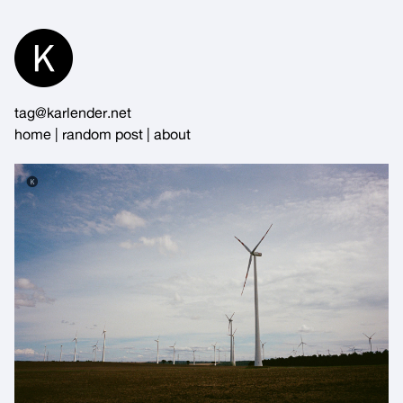
Skip
to
Content
tag@karlender.net
home
|
random post
|
about