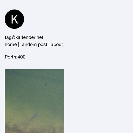
Skip
to
Content
tag@karlender.net
home
|
random post
|
about
Portra400