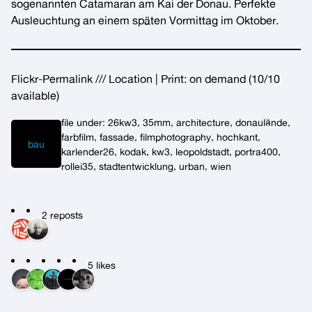
sogenannten Catamaran am Kai der Donau. Perfekte
Ausleuchtung an einem späten Vormittag im Oktober.
Flickr-Permalink
///
Location
| Print:
on demand
(10/10
available)
file under:
26kw3
, 
35mm
, 
architecture
, 
donaulände
, 
farbfilm
, 
fassade
, 
filmphotography
, 
hochkant
, 
bau
karlender26
, 
kodak
, 
kw3
, 
leopoldstadt
, 
portra400
, 
rollei35
, 
stadtentwicklung
, 
urban
, 
wien
2 reposts
5 likes