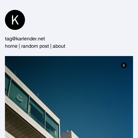
Skip
to
Content
tag@karlender.net
home
|
random post
|
about