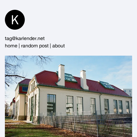
Skip
to
Content
tag@karlender.net
home
|
random post
|
about